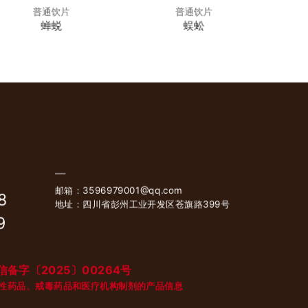
普通饮片
普通饮片
蝉蜕
蜈蚣
邮箱：3596979001@qq.com
8
地址：四川省彭州工业开发区苍旗路399号
9
备字〔2025〕00264号
性药品、戒毒药品和医疗机构制剂的产品信息