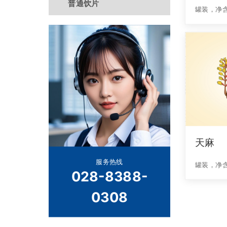
普通饮片
罐装，净含
天麻
服务热线
罐装，净含
028-8388-
0308